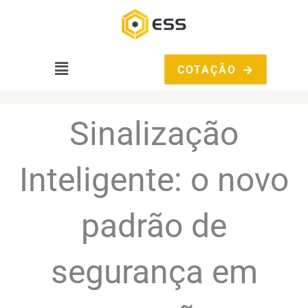
Ir
para
o
conteúdo
Main
COTAÇÃO
Menu
Sinalização
Inteligente: o novo
padrão de
segurança em