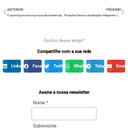
ANTERIOR
PRÓXIMO
Anterior
P
O que é Ergonomia e por que ela é essencial no ambiente de trabalho moderno
Proteções físicas e sinalização inteligente: combinação eficiente para o cumprimento da NR12
Gostou desse artigo?
Compartilhe com a sua rede
LinkedIn
Facebook
Twitter
WhatsApp
Telegram
Email
Assine a nossa newsletter