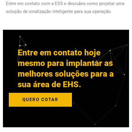
Entre em contato com a ESS e descubra como projetar uma
solução de sinalização inteligente para sua operação.
Entre em contato hoje
mesmo para implantar as
melhores soluções para a
sua área de EHS.
QUERO COTAR