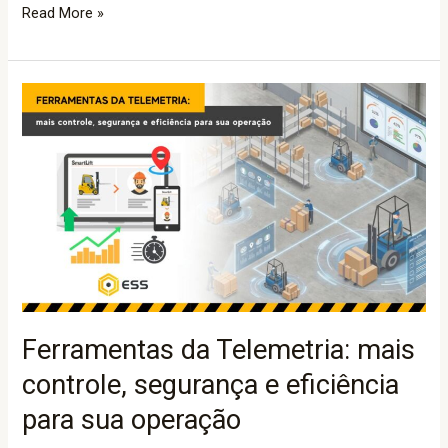
Read More »
Ferramentas
da
Telemetria:
mais
controle,
segurança
e
eficiência
para
sua
Ferramentas da Telemetria: mais
operação
controle, segurança e eficiência
para sua operação