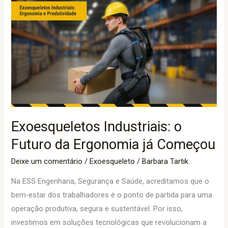
Exoesqueletos
Industriais:
o
Futuro
da
Ergonomia
já
Começou
Exoesqueletos Industriais: o
Futuro da Ergonomia já Começou
Deixe um comentário
/
Exoesqueleto
/
Barbara Tartik
Na ESS Engenharia, Segurança e Saúde, acreditamos que o
bem-estar dos trabalhadores é o ponto de partida para uma
operação produtiva, segura e sustentável. Por isso,
investimos em soluções tecnológicas que revolucionam a