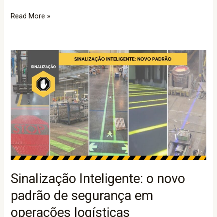
Read More »
Sinalização
Inteligente:
o
novo
padrão
de
segurança
em
operações
logísticas
Sinalização Inteligente: o novo
padrão de segurança em
operações logísticas