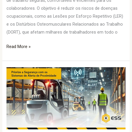
de trabalho seguras, confortáveis e eficientes para os
colaboradores. O objetivo é reduzir os riscos de doenças
ocupacionais, como as Lesões por Esforço Repetitivo (LER)
e os Distúrbios Osteomusculares Relacionados ao Trabalho
(DORT), que afetam milhares de trabalhadores em todo o
Read More »
Acidentes
Acontecem
em
Uma
Fração
de
Segundo:
Priorize