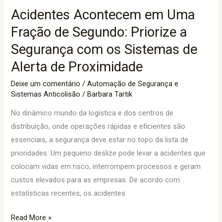
a
Acidentes Acontecem em Uma
Segurança
Fração de Segundo: Priorize a
com
os
Segurança com os Sistemas de
Sistemas
Alerta de Proximidade
de
Deixe um comentário
/
Automação de Segurança e
Alerta
Sistemas Anticolisão
/
Barbara Tartik
de
Proximidade
No dinâmico mundo da logística e dos centros de
distribuição, onde operações rápidas e eficientes são
essenciais, a segurança deve estar no topo da lista de
prioridades. Um pequeno deslize pode levar a acidentes que
colocam vidas em risco, interrompem processos e geram
custos elevados para as empresas. De acordo com
estatísticas recentes, os acidentes
Read More »