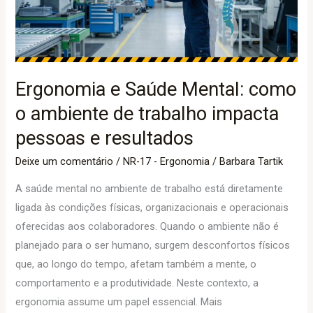
o
ambiente
de
trabalho
Ergonomia e Saúde Mental: como
impacta
o ambiente de trabalho impacta
pessoas
e
pessoas e resultados
resultados
Deixe um comentário
/
NR-17 - Ergonomia
/
Barbara Tartik
A saúde mental no ambiente de trabalho está diretamente
ligada às condições físicas, organizacionais e operacionais
oferecidas aos colaboradores. Quando o ambiente não é
planejado para o ser humano, surgem desconfortos físicos
que, ao longo do tempo, afetam também a mente, o
comportamento e a produtividade. Neste contexto, a
ergonomia assume um papel essencial. Mais