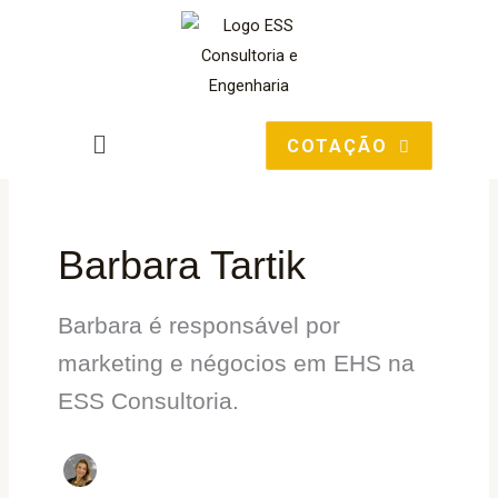
Ir
para
o
conteúdo
Main
COTAÇÃO
Menu
Barbara Tartik
Barbara é responsável por
marketing e négocios em EHS na
ESS Consultoria.