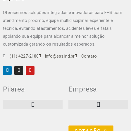
Oferecemos soluções integradas e inovadoras para EHS com
atendimento próximo, equipe multidisciplinar experiente e
técnica, evitando afastamentos, acidentes leves e fatais,
apoiando sua equipe para alcançar a melhor solução
customizada gerando os resultados esperados.
(11) 4227-2180
info@ess.ind.br
Contato
L
I
Y
i
n
o
n
s
u
k
t
t
e
a
u
Pilares
Empresa
d
g
b
i
r
e
n
a
m