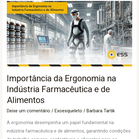
Importância
da
Ergonomia
na
Indústria
Farmacêutica
e
de
Alimentos
Importância da Ergonomia na
Indústria Farmacêutica e de
Alimentos
Deixe um comentário
/
Exoesqueleto
/
Barbara Tartik
A ergonomia desempenha um papel fundamental na
indústria farmacêutica e de alimentos, garantindo condições