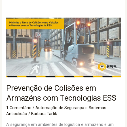
Prevenção
de
Colisões
em
Armazéns
com
Tecnologias
ESS
Prevenção de Colisões em
Armazéns com Tecnologias ESS
1 Comentário
/
Automação de Segurança e Sistemas
Anticolisão
/
Barbara Tartik
A segurança em ambientes de logística e armazéns é um