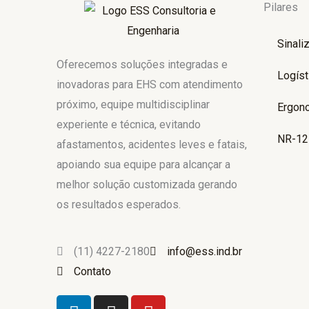
Pilares
Sinali
Oferecemos soluções integradas e
Logíst
inovadoras para EHS com atendimento
próximo, equipe multidisciplinar
Ergon
experiente e técnica, evitando
NR-12
afastamentos, acidentes leves e fatais,
apoiando sua equipe para alcançar a
melhor solução customizada gerando
os resultados esperados.
(11) 4227-2180
info@ess.ind.br
Contato
L
I
Y