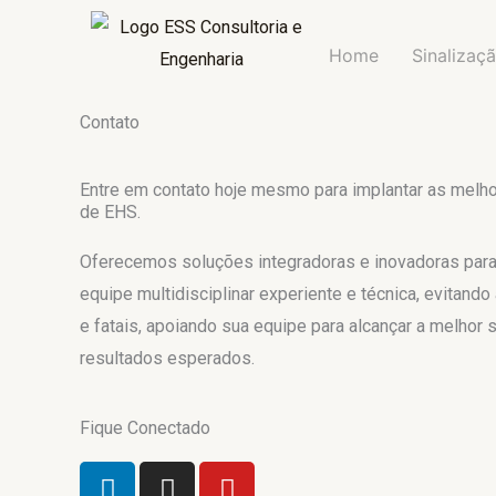
Ir
para
Home
Sinalizaç
o
conteúdo
Contato
Entre em contato hoje mesmo para implantar as melho
de EHS.
Oferecemos soluções integradoras e inovadoras par
equipe multidisciplinar experiente e técnica, evitand
e fatais, apoiando sua equipe para alcançar a melhor
resultados esperados.
Fique Conectado
L
I
Y