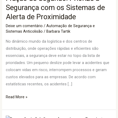
Fração
Segurança com os Sistemas de
de
Alerta de Proximidade
Segundo:
Priorize
Deixe um comentário
/
Automação de Segurança e
Sistemas Anticolisão
/
Barbara Tartik
a
Segurança
No dinâmico mundo da logística e dos centros de
com
distribuição, onde operações rápidas e eficientes são
os
essenciais, a segurança deve estar no topo da lista de
Sistemas
prioridades. Um pequeno deslize pode levar a acidentes que
de
colocam vidas em risco, interrompem processos e geram
Alerta
custos elevados para as empresas. De acordo com
de
estatísticas recentes, os acidentes […]
Proximidade
Read More »