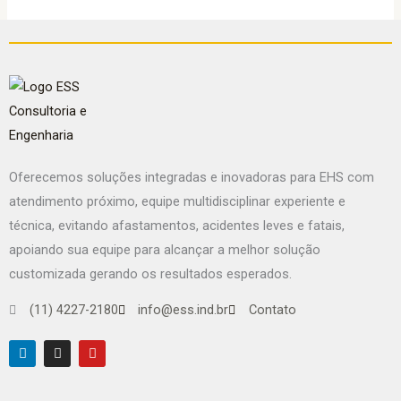
Oferecemos soluções integradas e inovadoras para EHS com
atendimento próximo, equipe multidisciplinar experiente e
técnica, evitando afastamentos, acidentes leves e fatais,
apoiando sua equipe para alcançar a melhor solução
customizada gerando os resultados esperados.
(11) 4227-2180
info@ess.ind.br
Contato
L
I
Y
i
n
o
n
s
u
k
t
t
e
a
u