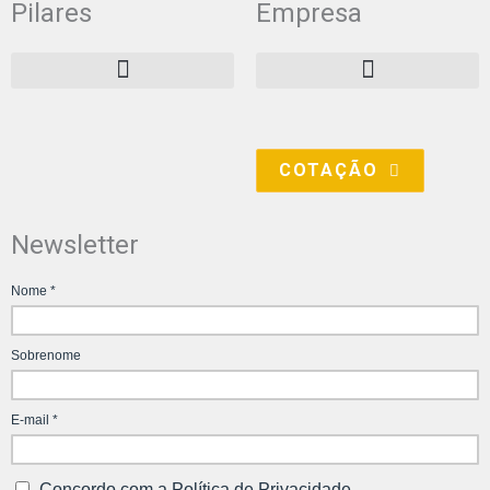
Pilares
Empresa
d
g
b
i
r
e
n
a
m
COTAÇÃO
Newsletter