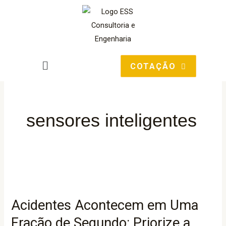
Ir
para
o
conteúdo
Main
COTAÇÃO
Menu
sensores inteligentes
Acidentes
Acontecem
Acidentes Acontecem em Uma
em
Uma
Fração de Segundo: Priorize a