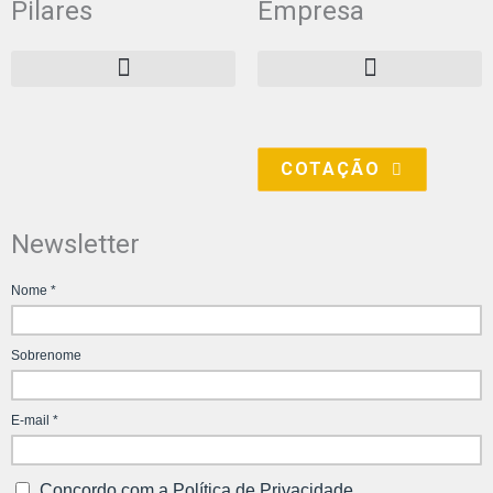
Pilares
Empresa
d
g
b
i
r
e
n
a
m
COTAÇÃO
Newsletter