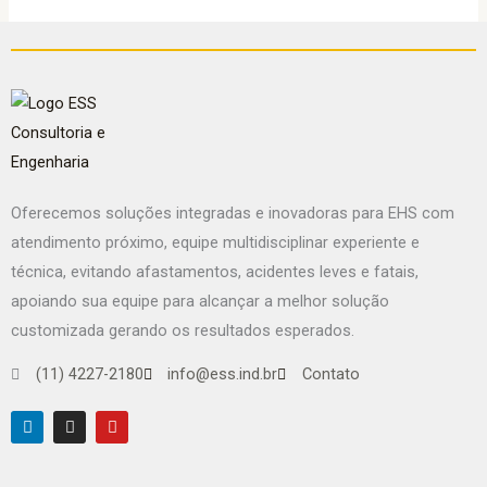
Oferecemos soluções integradas e inovadoras para EHS com
atendimento próximo, equipe multidisciplinar experiente e
técnica, evitando afastamentos, acidentes leves e fatais,
apoiando sua equipe para alcançar a melhor solução
customizada gerando os resultados esperados.
(11) 4227-2180
info@ess.ind.br
Contato
L
I
Y
i
n
o
n
s
u
k
t
t
e
a
u