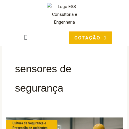
Ir
para
o
conteúdo
Main
COTAÇÃO
Menu
sensores de
segurança
Cultura
de