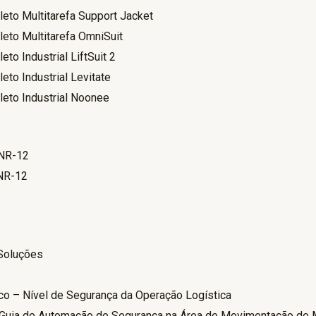
eto Multitarefa Support Jacket
eto Multitarefa OmniSuit
to Industrial LiftSuit 2
eto Industrial Levitate
eto Industrial Noonee
 NR-12
 NR-12
Soluções
co – Nível de Segurança da Operação Logística
Guia de Automação de Segurança na Área de Movimentação de 