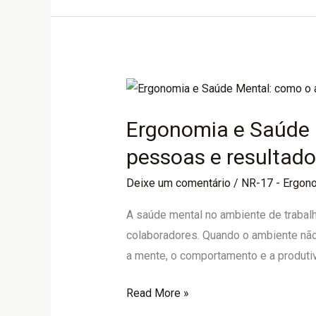
Ergonomia
e
Ergonomia e Saúde 
Saúde
Mental:
pessoas e resultad
como
Deixe um comentário
/
NR-17 - Ergon
o
ambiente
A saúde mental no ambiente de trabalh
de
colaboradores. Quando o ambiente não
trabalho
a mente, o comportamento e a produti
impacta
pessoas
Read More »
e