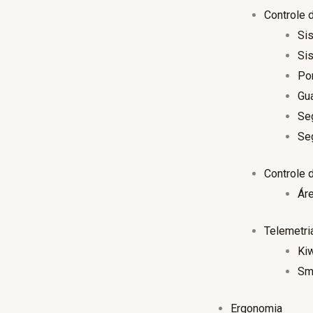
Controle 
Si
Sis
Po
Gua
Se
Se
Controle 
Ár
Telemetri
Ki
Sma
Ergonomia