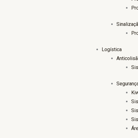
Pr
Sinalizaç
Pr
Logística
Anticolis
Si
Seguranç
Ki
Si
Si
Si
Ár