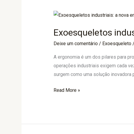
Exoesqueletos
industriais:
Exoesqueletos indus
a
nova
Deixe um comentário
/
Exoesqueleto
era
A ergonomia é um dos pilares para pr
da
operações industriais exigem cada ve
ergonomia
surgem como uma solução inovadora pa
nas
operações
Read More »