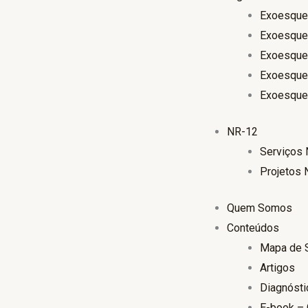
Exoesquel
Exoesquel
Exoesquele
Exoesquel
Exoesquel
NR-12
Serviços
Projetos
Quem Somos
Conteúdos
Mapa de 
Artigos
Diagnósti
E-book – 