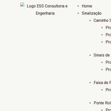
Ir
Home
para
Sinalização
o
Caminho 
conteúdo
Pr
Pr
Pr
Sinais de 
Pr
Pr
Faixa de 
Pr
Ponte Rol
Pr