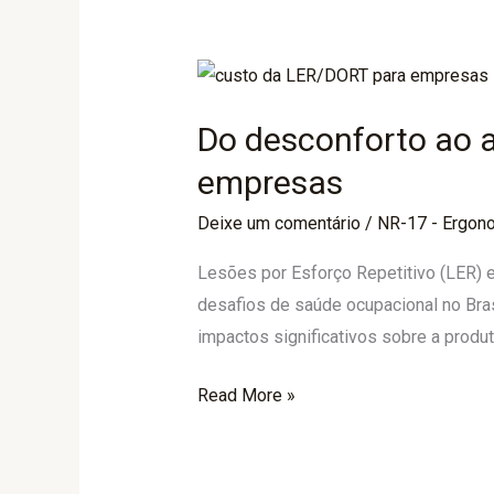
Do
desconforto
Do desconforto ao a
ao
afastamento:
empresas
o
Deixe um comentário
/
NR-17 - Ergon
custo
invisível
Lesões por Esforço Repetitivo (LER)
da
desafios de saúde ocupacional no Bra
LER/DORT
impactos significativos sobre a produ
para
as
Read More »
empresas