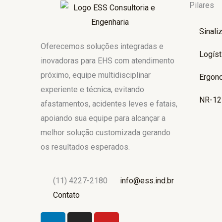
Pilares
Sinali
Oferecemos soluções integradas e
Logíst
inovadoras para EHS com atendimento
próximo, equipe multidisciplinar
Ergon
experiente e técnica, evitando
NR-12
afastamentos, acidentes leves e fatais,
apoiando sua equipe para alcançar a
melhor solução customizada gerando
os resultados esperados.
(11) 4227-2180
info@ess.ind.br
Contato
L
I
Y