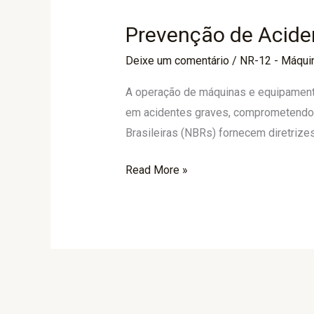
de
Prevenção de Acide
Acidentes
na
Deixe um comentário
/
NR-12 - Máqui
Operação
A operação de máquinas e equipamentos
de
em acidentes graves, comprometendo 
Maquinas
Brasileiras (NBRs) fornecem diretrize
–
NR12
Read More »