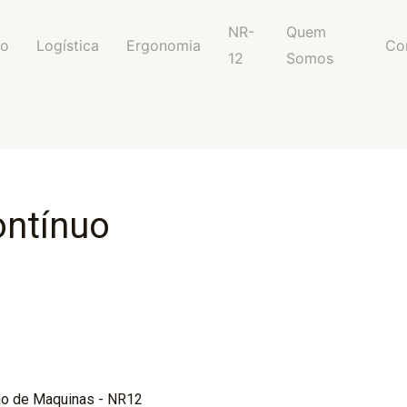
NR-
Quem
ão
Logística
Ergonomia
Co
12
Somos
ntínuo