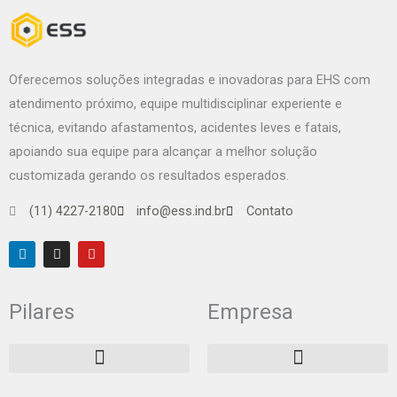
Oferecemos soluções integradas e inovadoras para EHS com
atendimento próximo, equipe multidisciplinar experiente e
técnica, evitando afastamentos, acidentes leves e fatais,
apoiando sua equipe para alcançar a melhor solução
customizada gerando os resultados esperados.
(11) 4227-2180
info@ess.ind.br
Contato
L
I
Y
i
n
o
n
s
u
k
t
t
e
a
u
Pilares
Empresa
d
g
b
i
r
e
n
a
m