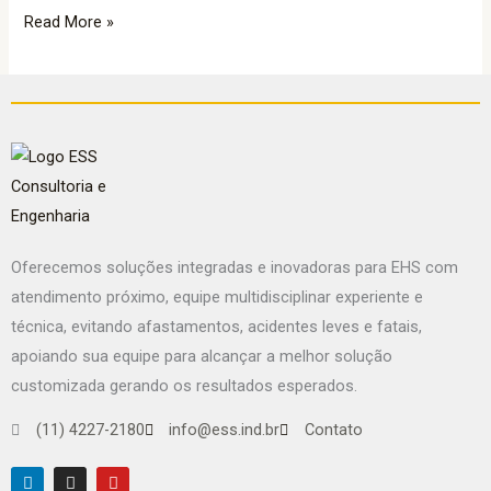
Read More »
Oferecemos soluções integradas e inovadoras para EHS com
atendimento próximo, equipe multidisciplinar experiente e
técnica, evitando afastamentos, acidentes leves e fatais,
apoiando sua equipe para alcançar a melhor solução
customizada gerando os resultados esperados.
(11) 4227-2180
info@ess.ind.br
Contato
L
I
Y
i
n
o