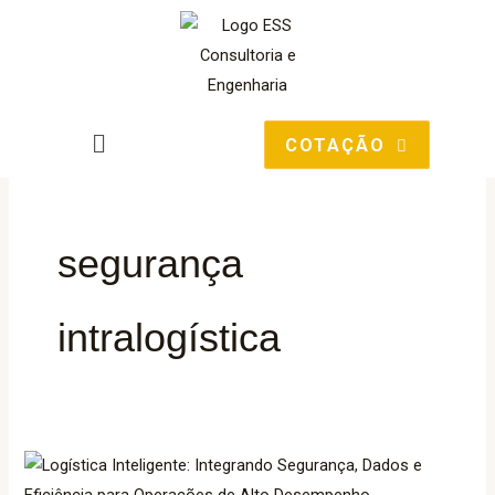
Ir
para
o
conteúdo
Main
COTAÇÃO
Menu
segurança
intralogística
Logística
Inteligente: