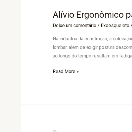
Ergonômico
Alívio Ergonômico p
para
Profissionais
Deixe um comentário
/
Exoesqueleto
da
Na indústria da construção, a colocaç
Construção:
lombar, além de exigir postura descon
Com
ao longo do tempo resultam em fadiga,
LiftSuit
Read More »