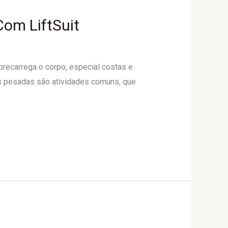
Com LiftSuit
brecarrega o corpo, especial costas e
gas pesadas são atividades comuns, que