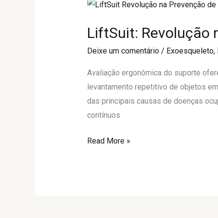
LiftSuit:
Revolução
LiftSuit: Revoluçã
na
Prevenção
Deixe um comentário
/
Exoesqueleto
,
de
Avaliação ergonômica do suporte ofere
Doenças
levantamento repetitivo de objetos em
Ocupacionais
das principais causas de doenças ocu
contínuos
Read More »