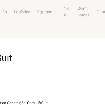
NR-
Quem
ação
Logística
Ergonomia
Con
12
Somos
uit