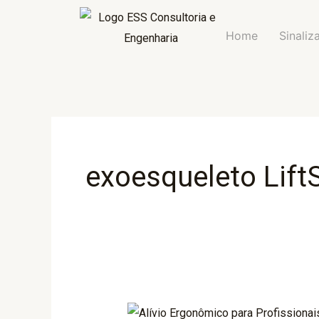
Ir
para
Home
Sinaliz
o
conteúdo
exoesqueleto LiftS
Alívio