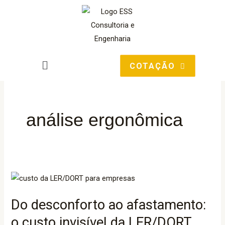
Ir
para
o
conteúdo
Main
COTAÇÃO
Menu
análise ergonômica
Do
desconforto
Do desconforto ao afastamento:
ao
afastamento:
o custo invisível da LER/DORT