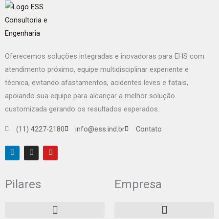
Oferecemos soluções integradas e inovadoras para EHS com
atendimento próximo, equipe multidisciplinar experiente e
técnica, evitando afastamentos, acidentes leves e fatais,
apoiando sua equipe para alcançar a melhor solução
customizada gerando os resultados esperados.
(11) 4227-2180
info@ess.ind.br
Contato
L
I
Y
i
n
o
n
s
u
k
t
t
e
a
u
Pilares
Empresa
d
g
b
i
r
e
n
a
m