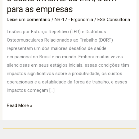
o
para as empresas
custo
Deixe um comentário
/
NR-17 - Ergonomia
/
ESS Consultoria
invisível
da
Lesões por Esforço Repetitivo (LER) e Distúrbios
LER/DORT
Osteomusculares Relacionados ao Trabalho (DORT)
para
representam um dos maiores desafios de saúde
as
ocupacional no Brasil e no mundo. Embora muitas vezes
empresas
silenciosas em seus estágios iniciais, essas condições têm
impactos significativos sobre a produtividade, os custos
operacionais e a estabilidade da força de trabalho, e esses
impactos começam […]
Read More »