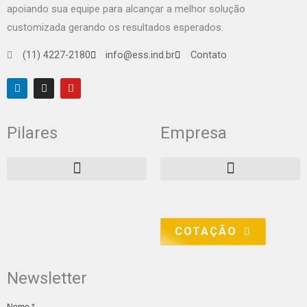
apoiando sua equipe para alcançar a melhor solução
customizada gerando os resultados esperados.
(11) 4227-2180
info@ess.ind.br
Contato
L
I
Y
i
n
o
n
s
u
k
t
t
e
a
u
Pilares
Empresa
d
g
b
i
r
e
n
a
m
COTAÇÃO
Newsletter