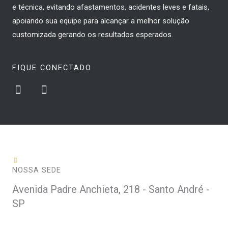
e técnica, evitando afastamentos, acidentes leves e fatais,
apoiando sua equipe para alcançar a melhor solução
customizada gerando os resultados esperados.
FIQUE CONECTADO
L
I
i
n
n
s
k
t
e
a
d
g
i
r
n
a
NOSSA SEDE
m
Avenida Padre Anchieta, 218 - Santo André -
SP